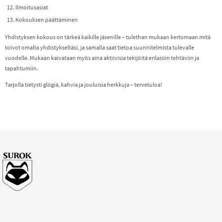
Ilmoitusasiat
Kokouksen päättäminen
Yhdistyksen kokous on tärkeä kaikille jäsenille – tulethan mukaan kertomaan mitä
toivot omalta yhdistykseltäsi, ja samalla saat tietoa suunnitelmista tulevalle
vuodelle. Mukaan kaivataan myös aina aktiivisia tekijöitä erilaisiin tehtäviin ja
tapahtumiin.
Tarjolla tietysti glögiä, kahvia ja jouluisia herkkuja – tervetuloa!