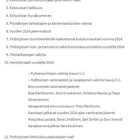
Kokouksen laillisuus
Esityslistan hyväksyminen
Pöytäkirjan tarkastajien ja ääntenlaskijoiden valinta
Vuoden 2024 jäsenmaksut
Yhdistyksen toimihenkilöille maksettavat kulukorvaukset vuonna 2024
Yhdistyksen tulo- ja menoarvio sekä toimintasuunnitelma vuodelle 2024
Tilintarkastajan valinta
Henkilövaalit vuodelle 2024
– Puheenjohtajan valinta (kausi 1 v)
– Hallituksen varsinaisten ja varajäsenen valinta (kausi 2 v).
Erovuoroiset varsinaiset jäsenet:
Arja Martikainen, Kirsi Ovaskainen, Kristiina Rautio ja Tarja
Silventoinen.
Varajäsenistä erovuorossa on Timo Meriluoto.
Kauttaan jatkavat vuoden 2024 ajan varsinaiset jäsenet
Marjukka Lautala, Eeva Lindblom, Sari Sinkko ja Suvi Svensk
Varajäsenenä jatkaa Sara Koskinen.
Yhdistyksen liittokokousedustajien vaali