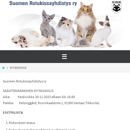
Skip
to
content
Home
SYYSKOKOUS
Suomen Rotukissayhdistys ry
SÄÄNTÖMÄÄRÄINEN SYYSKOKOUS
Aika: Keskiviikko 29.11.2023 alkaen klo 18.00
Paikka: Helsinggård, Kuninkaalantie 2, 01300 Vantaa (Tikkurila)
ESITYSLISTA
Kokouksen avaus
Kokouksen puheenjohtajan ja sihteerin vaali