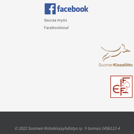
Seuraa myös
Facebookissa!
© 2022 Suomen Rotukissayhdistys ry. Y-tunnus 1456112-4