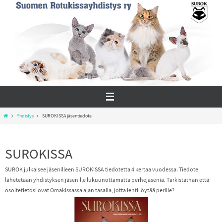
Skip
to
content
Home
Yhdistys
SUROKISSA jäsentiedote
SUROKISSA
SUROK julkaisee jäsenilleen SUROKISSA tiedotetta 4 kertaa vuodessa. Tiedote
lähetetään yhdistyksen jäsenille lukuunottamatta perhejäseniä. Tarkistathan että
osoitetietosi ovat Omakissassa ajan tasalla, jotta lehti löytää perille?