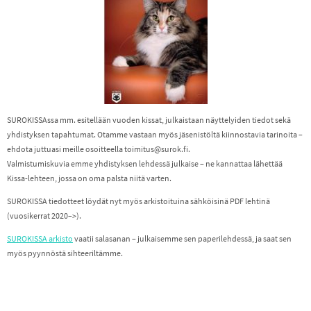
SUROKISSAssa mm. esitellään vuoden kissat, julkaistaan näyttelyiden tiedot sekä
yhdistyksen tapahtumat. Otamme vastaan myös jäsenistöltä kiinnostavia tarinoita –
ehdota juttuasi meille osoitteella toimitus@surok.fi.
Valmistumiskuvia emme yhdistyksen lehdessä julkaise – ne kannattaa lähettää
Kissa-lehteen, jossa on oma palsta niitä varten.
SUROKISSA tiedotteet löydät nyt myös arkistoituina sähköisinä PDF lehtinä
(vuosikerrat 2020–>).
SUROKISSA arkisto
vaatii salasanan – julkaisemme sen paperilehdessä, ja saat sen
myös pyynnöstä sihteeriltämme.